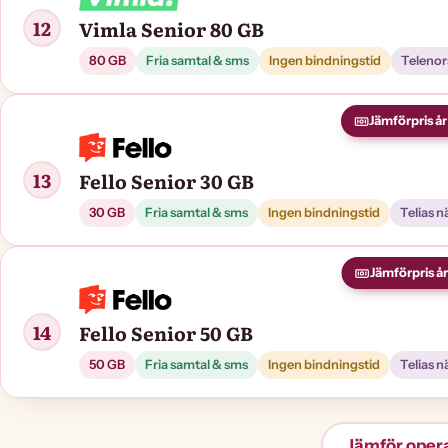
12
Vimla Senior 80 GB
80 GB
Fria samtal & sms
Ingen bindningstid
Telenor
Jämförpris år 
13
Fello Senior 30 GB
30 GB
Fria samtal & sms
Ingen bindningstid
Telias n
Jämförpris år 
14
Fello Senior 50 GB
50 GB
Fria samtal & sms
Ingen bindningstid
Telias n
Jämför oper