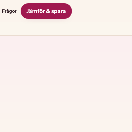
Jämför & spara
Frågor