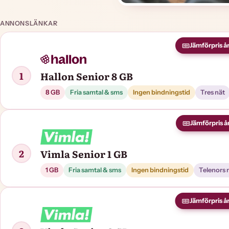
ANNONSLÄNKAR
Jämförpris år
1
Hallon Senior 8 GB
8 GB
Fria samtal & sms
Ingen bindningstid
Tres nät
Jämförpris år
2
Vimla Senior 1 GB
1 GB
Fria samtal & sms
Ingen bindningstid
Telenors 
Jämförpris år