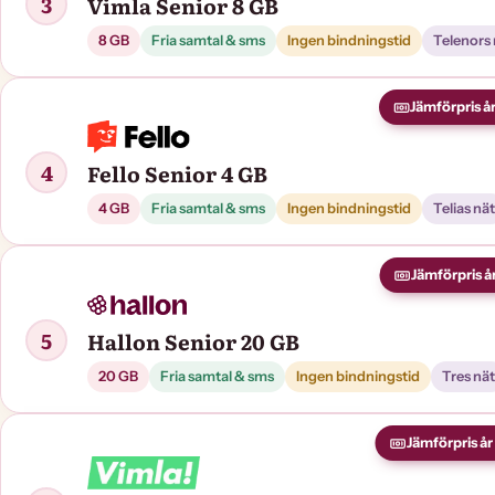
3
Vimla Senior 8 GB
8 GB
Fria samtal & sms
Ingen bindningstid
Telenors 
Jämförpris år
4
Fello Senior 4 GB
4 GB
Fria samtal & sms
Ingen bindningstid
Telias nät
Jämförpris år
5
Hallon Senior 20 GB
20 GB
Fria samtal & sms
Ingen bindningstid
Tres nät
Jämförpris år 