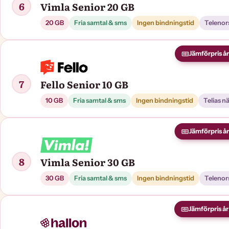
6
Vimla Senior 20 GB
20 GB
Fria samtal & sms
Ingen bindningstid
Telenor
Jämförpris år 
7
Fello Senior 10 GB
10 GB
Fria samtal & sms
Ingen bindningstid
Telias n
Jämförpris år 
8
Vimla Senior 30 GB
30 GB
Fria samtal & sms
Ingen bindningstid
Telenor
Jämförpris år 