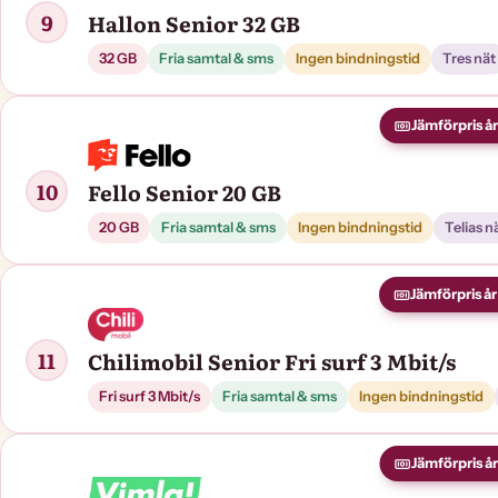
9
Hallon Senior 32 GB
32 GB
Fria samtal & sms
Ingen bindningstid
Tres nät
Jämförpris år 
10
Fello Senior 20 GB
20 GB
Fria samtal & sms
Ingen bindningstid
Telias n
Jämförpris år 
11
Chilimobil Senior Fri surf 3 Mbit/s
Fri surf 3 Mbit/s
Fria samtal & sms
Ingen bindningstid
Jämförpris år 