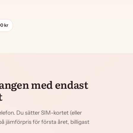
0 kr
mangen med endast
t
efon. Du sätter SIM-kortet (eller
 jämförpris för första året, billigast