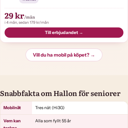
29 kr
/mån
i 4 mån, sedan 179 kr/mån
Till erbjudandet →
Vill du ha mobil på köpet? →
Snabbfakta om Hallon för seniorer
Mobilnät
Tres nät (Hi3G)
Vem kan
Alla som fyllt 55 år
teckna