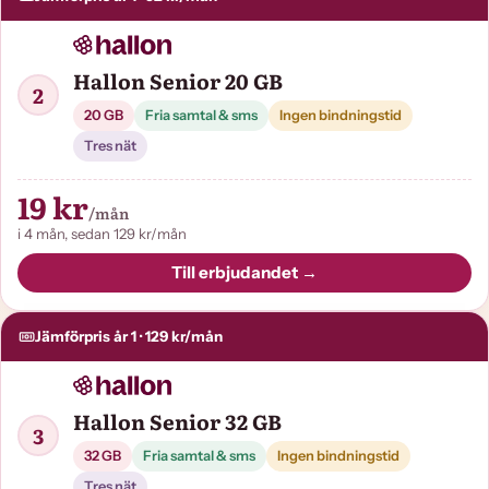
Hallon Senior 20 GB
2
20 GB
Fria samtal & sms
Ingen bindningstid
Tres nät
19 kr
/mån
i 4 mån, sedan 129 kr/mån
Till erbjudandet →
Jämförpris år 1 · 129 kr/mån
Hallon Senior 32 GB
3
32 GB
Fria samtal & sms
Ingen bindningstid
Tres nät