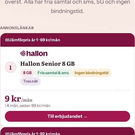
överst. Alla har fria samtal och sms, 5G och ingen
bindningstid.
ANNONSLÄNKAR
Jämförpris år 1 · 69 kr/mån
Hallon Senior 8 GB
1
8 GB
Fria samtal & sms
Ingen bindningstid
Tres nät
9 kr
/mån
i 4 mån, sedan 99 kr/mån
Till erbjudandet →
Jämförpris år 1 · 92 kr/mån