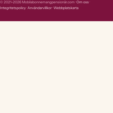
© 2021–2026 Mobilabonnemangpensionär.com ·
Om oss
·
Integritetspolicy
·
Användarvillkor
·
Webbplatskarta