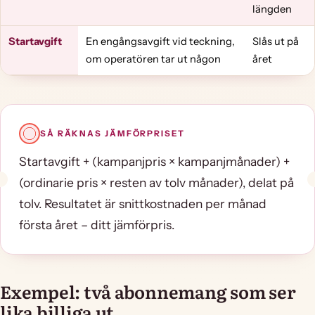
längden
Startavgift
En engångsavgift vid teckning,
Slås ut på
om operatören tar ut någon
året
SÅ RÄKNAS JÄMFÖRPRISET
Startavgift + (kampanjpris × kampanjmånader) +
(ordinarie pris × resten av tolv månader), delat på
tolv. Resultatet är snittkostnaden per månad
första året – ditt jämförpris.
Exempel: två abonnemang som ser
lika billiga ut