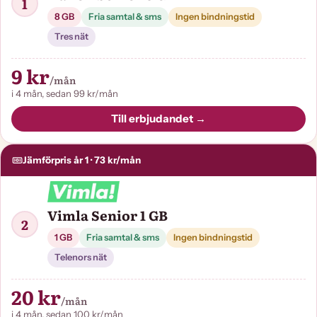
1
8 GB
Fria samtal & sms
Ingen bindningstid
Tres nät
9 kr
/mån
i 4 mån, sedan 99 kr/mån
Till erbjudandet →
Jämförpris år 1 · 73 kr/mån
Vimla Senior 1 GB
2
1 GB
Fria samtal & sms
Ingen bindningstid
Telenors nät
20 kr
/mån
i 4 mån, sedan 100 kr/mån