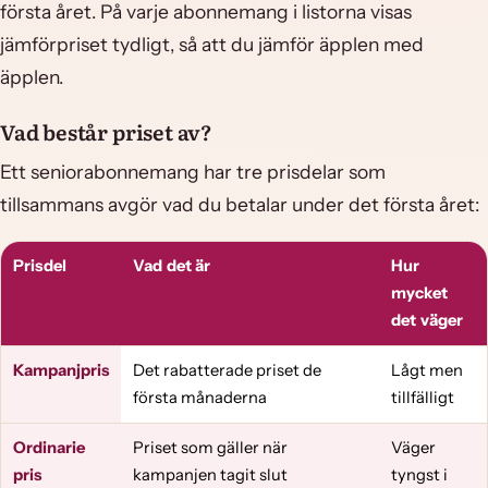
första året. På varje abonnemang i listorna visas
jämförpriset tydligt, så att du jämför äpplen med
äpplen.
Vad består priset av?
Ett seniorabonnemang har tre prisdelar som
tillsammans avgör vad du betalar under det första året:
Prisdel
Vad det är
Hur
mycket
det väger
Kampanjpris
Det rabatterade priset de
Lågt men
första månaderna
tillfälligt
Ordinarie
Priset som gäller när
Väger
pris
kampanjen tagit slut
tyngst i