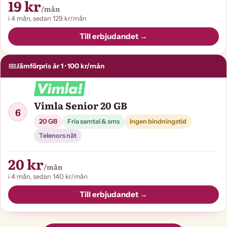
19 kr
/mån
i 4 mån, sedan 129 kr/mån
Till erbjudandet →
Jämförpris år 1 · 100 kr/mån
Vimla Senior 20 GB
6
20 GB
Fria samtal & sms
Ingen bindningstid
Telenors nät
20 kr
/mån
i 4 mån, sedan 140 kr/mån
Till erbjudandet →