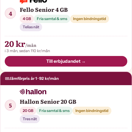
Fello Senior 4 GB
4
4 GB
Fria samtal & sms
Ingen bindningstid
Telias nät
20 kr
/mån
i 3 mån, sedan 110 kr/mån
Till erbjudandet →
Jämförpris år 1 · 92 kr/mån
Hallon Senior 20 GB
5
20 GB
Fria samtal & sms
Ingen bindningstid
Tres nät