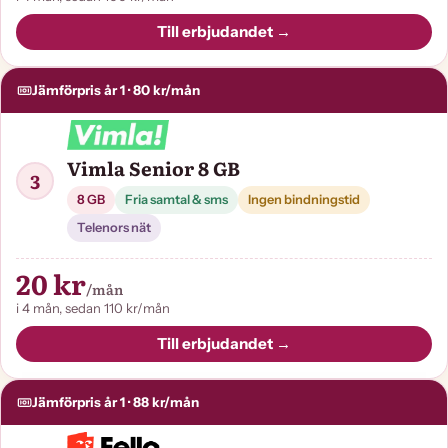
Till erbjudandet →
Jämförpris år 1 · 80 kr/mån
Vimla Senior 8 GB
3
8 GB
Fria samtal & sms
Ingen bindningstid
Telenors nät
20 kr
/mån
i 4 mån, sedan 110 kr/mån
Till erbjudandet →
Jämförpris år 1 · 88 kr/mån