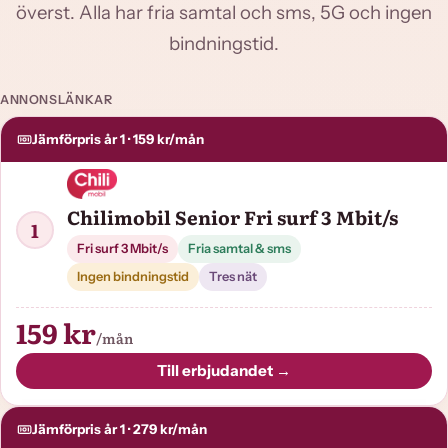
överst. Alla har fria samtal och sms, 5G och ingen
bindningstid.
ANNONSLÄNKAR
Jämförpris år 1 · 159 kr/mån
Chilimobil Senior Fri surf 3 Mbit/s
1
Fri surf 3 Mbit/s
Fria samtal & sms
Ingen bindningstid
Tres nät
159 kr
/mån
Till erbjudandet →
Jämförpris år 1 · 279 kr/mån