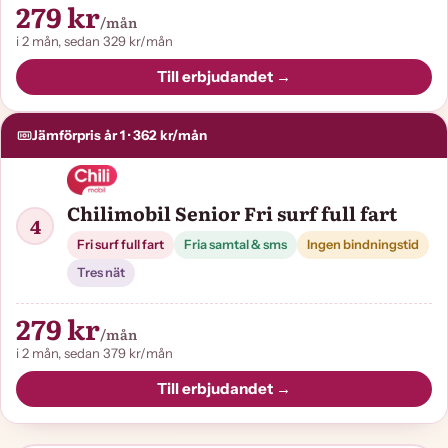
279 kr
/mån
i 2 mån, sedan 329 kr/mån
Till erbjudandet →
Jämförpris år 1 · 362 kr/mån
Chilimobil Senior Fri surf full fart
4
Fri surf full fart
Fria samtal & sms
Ingen bindningstid
Tres nät
279 kr
/mån
i 2 mån, sedan 379 kr/mån
Till erbjudandet →