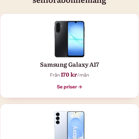
Samsung Galaxy A17
170 kr
Från
/mån
Se priser →