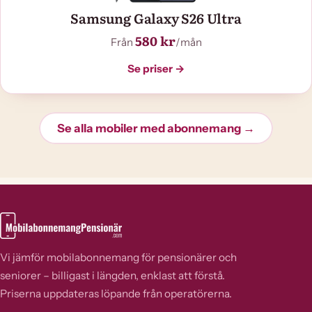
Samsung Galaxy S26 Ultra
580 kr
Från
/mån
Se priser →
Se alla mobiler med abonnemang →
Vi jämför mobilabonnemang för pensionärer och
seniorer – billigast i längden, enklast att förstå.
Priserna uppdateras löpande från operatörerna.