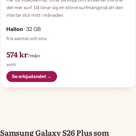
Har du videosamtal, tittar på klipp och streamar lite drar
det mer surf. Då lönar sig en större surfmängd så att den
inte tar slut mitt i månaden.
Hallon
· 32 GB
fria samtal och sms
574 kr
/mån
snitt
Se erbjudandet →
Samsung Galaxy S26 Plus som