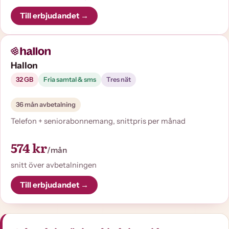
Till erbjudandet →
Hallon
32 GB
Fria samtal & sms
Tres nät
36 mån avbetalning
Telefon + seniorabonnemang, snittpris per månad
574 kr
/mån
snitt över avbetalningen
Till erbjudandet →